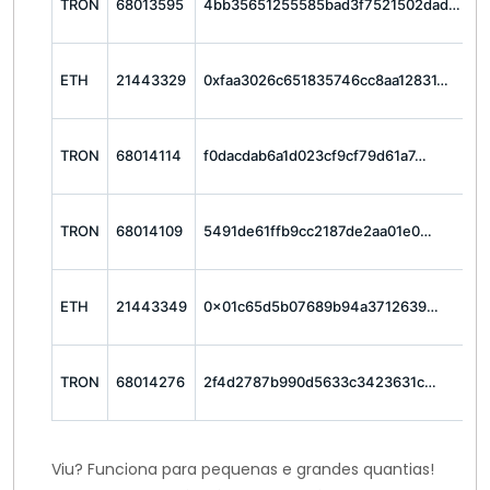
TRON
68013595
4bb35651255585bad3f7521502dad…
U
1
ETH
21443329
0xfaa3026c651835746cc8aa12831…
U
1
TRON
68014114
f0dacdab6a1d023cf9cf79d61a7…
U
1
TRON
68014109
5491de61ffb9cc2187de2aa01e0…
U
5
ETH
21443349
0x01c65d5b07689b94a3712639…
U
2
TRON
68014276
2f4d2787b990d5633c3423631c…
U
Viu? Funciona para pequenas e grandes quantias!